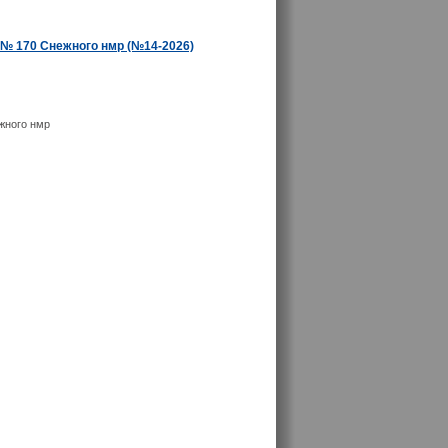
 № 170 Снежного нмр (№14-2026)
жного нмр